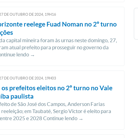
27
DE
OUTUBRO
DE
2024, 19H16
rizonte reelege Fuad Noman no 2º turno
ições
 da capital mineira foram às urnas neste domingo, 27,
ram atual prefeito para prosseguir no governo da
ontinue lendo →
27
DE
OUTUBRO
DE
2024, 19H03
 os prefeitos eleitos no 2º turno no Vale
íba paulista
feito de São José dos Campos, Anderson Farias
 reeleição; em Taubaté, Sergio Victor é eleito para
entre 2025 e 2028 Continue lendo →