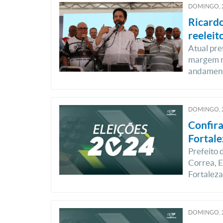
DOMINGO, 
Ricardo
reeleit
Atual pre
margem m
andament
DOMINGO, 
Confira
Fortale
Prefeito 
Correa, E
Fortaleza
DOMINGO, 