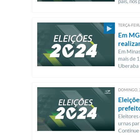
país, nos
TERÇA-FEIRA
Em MG,
realiz
Em Minas 
mais de 1
Uberaba 
DOMINGO, 
Eleiçõe
prefeit
Eleitores
urnas par
Continue