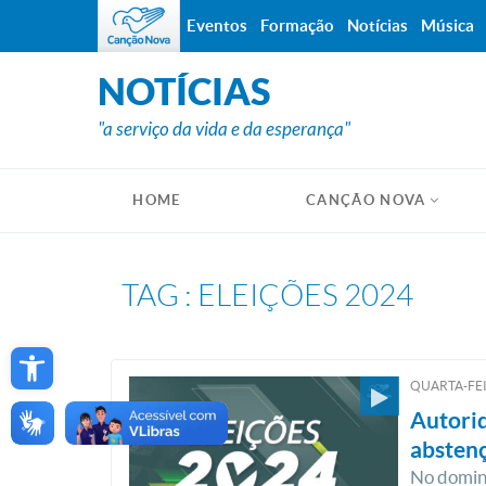
Eventos
Formação
Notícias
Música
NOTÍCIAS
"a serviço da vida e da esperança"
HOME
CANÇÃO NOVA
TAG : ELEIÇÕES 2024
Open toolbar
QUARTA-FEI
Autori
abstenç
No doming