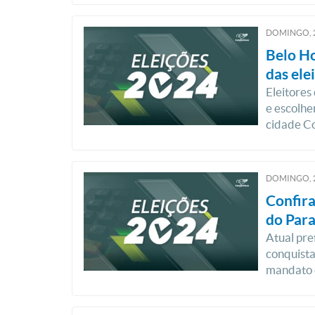
DOMINGO, 
Belo Ho
das ele
Eleitores
e escolhe
cidade C
DOMINGO, 
Confira
do Para
Atual pre
conquista
mandato 