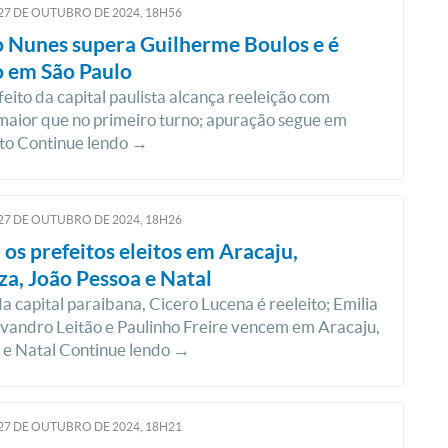
27
DE
OUTUBRO
DE
2024, 18H56
 Nunes supera Guilherme Boulos e é
o em São Paulo
feito da capital paulista alcança reeleição com
aior que no primeiro turno; apuração segue em
o Continue lendo →
27
DE
OUTUBRO
DE
2024, 18H26
 os prefeitos eleitos em Aracaju,
za, João Pessoa e Natal
da capital paraibana, Cicero Lucena é reeleito; Emilia
vandro Leitão e Paulinho Freire vencem em Aracaju,
 e Natal Continue lendo →
27
DE
OUTUBRO
DE
2024, 18H21