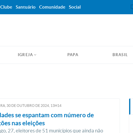
Clube
Santuário
Comunidade
Social
IGREJA
PAPA
BRASIL
RA, 30
DE
OUTUBRO
DE
2024, 13H14
dades se espantam com número de
ões nas eleições
o, 27, eleitores de 51 municípios que ainda não