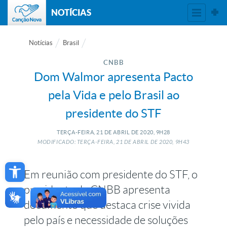
NOTÍCIAS
Notícias
Brasil
CNBB
Dom Walmor apresenta Pacto
pela Vida e pelo Brasil ao
presidente do STF
TERÇA-FEIRA, 21
DE
ABRIL
DE
2020, 9H28
MODIFICADO: TERÇA-FEIRA, 21
DE
ABRIL
DE
2020, 9H43
Open toolbar
Em reunião com presidente do STF, o
presidente da CNBB apresenta
documento que destaca crise vivida
pelo país e necessidade de soluções