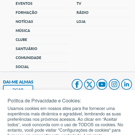
EVENTOS
TV
FORMAÇÃO
RÁDIO
NOTÍCIAS
LOJA
MÚSICA
CLUBE
SANTUÁRIO
COMUNIDADE
SOCIAL
DAI-ME ALMAS
DOAR
Política de Privacidade e Cookies:
Fundação João Paulo II
Usamos cookies em nossos sites para lhe fornecer uma
experiência mais dinâmica e agradável, lembrando as suas
Pedido de Oração
preferências nos próximos acessos. Ao clicar em “Aceitar
todos”, você concorda com o uso de TODOS os cookies. No
Mapa do site
entanto, você pode visitar "Configurações de cookies" para