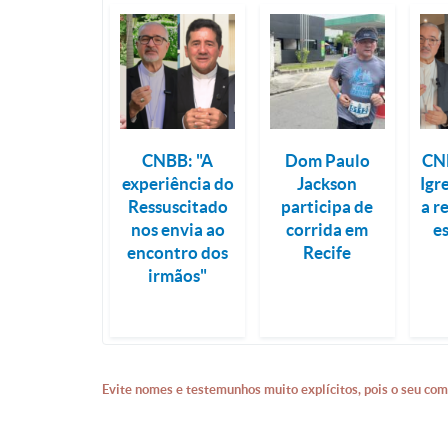
CNBB: "A
Dom Paulo
CN
experiência do
Jackson
Igr
Ressuscitado
participa de
a r
nos envia ao
corrida em
e
encontro dos
Recife
irmãos"
Evite nomes e testemunhos muito explícitos, pois o seu com