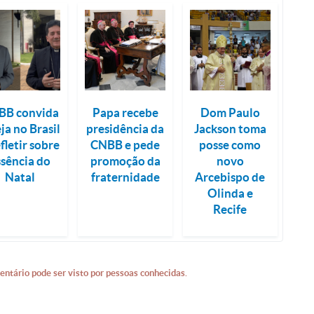
BB convida
Papa recebe
Dom Paulo
eja no Brasil
presidência da
Jackson toma
efletir sobre
CNBB e pede
posse como
ssência do
promoção da
novo
Natal
fraternidade
Arcebispo de
Olinda e
Recife
entário pode ser visto por pessoas conhecidas.