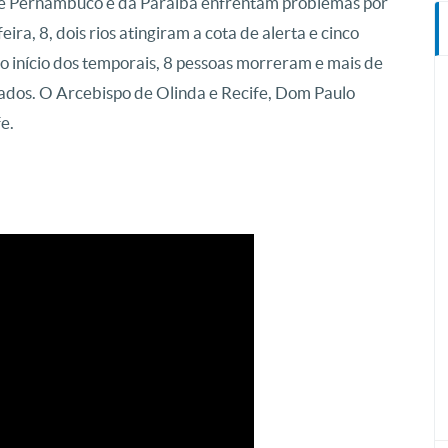
de Pernambuco e da Paraíba enfrentam problemas por
ira, 8, dois rios atingiram a cota de alerta e cinco
 o início dos temporais, 8 pessoas morreram e mais de
igados. O Arcebispo de Olinda e Recife, Dom Paulo
e.