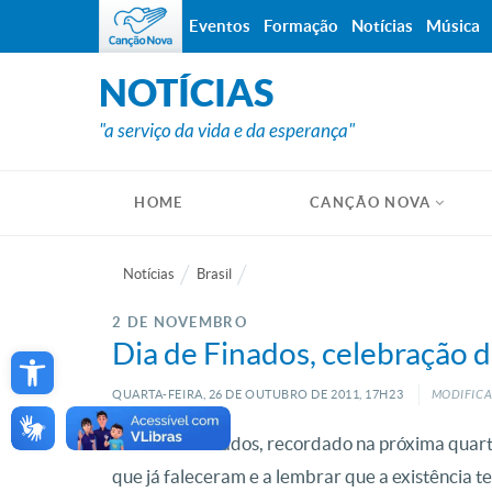
Eventos
Formação
Notícias
Música
NOTÍCIAS
"a serviço da vida e da esperança"
HOME
CANÇÃO NOVA
Notícias
Brasil
2 DE NOVEMBRO
Open toolbar
Dia de Finados, celebração d
QUARTA-FEIRA, 26
DE
OUTUBRO
DE
2011, 17H23
MODIFICA
No Dia de Finados, recordado na próxima quarta
que já faleceram e a lembrar que a existência t