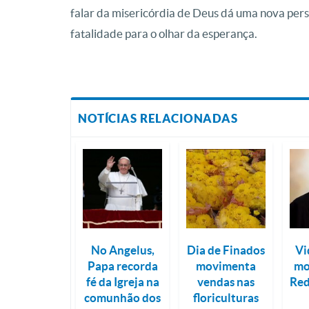
falar da misericórdia de Deus dá uma nova persp
fatalidade para o olhar da esperança.
NOTÍCIAS RELACIONADAS
No Angelus,
Dia de Finados
Vi
Papa recorda
movimenta
mo
fé da Igreja na
vendas nas
Red
comunhão dos
floriculturas