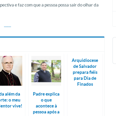
ectiva e faz com que a pessoa possa sair do olhar da
Arquidiocese
de Salvador
prepara fiéis
para Dia de
Finados
da além da
Padre explica
rte: o meu
o que
entor vive!
acontece à
pessoa após a