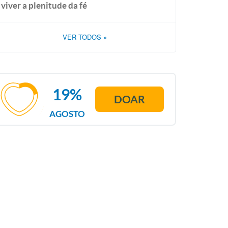
viver a plenitude da fé
VER TODOS
»
19%
DOAR
AGOSTO