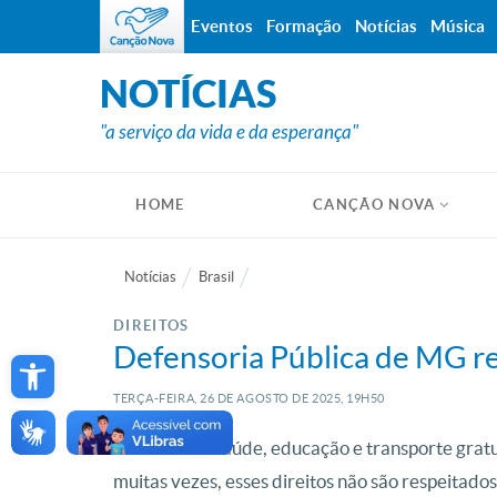
Eventos
Formação
Notícias
Música
NOTÍCIAS
"a serviço da vida e da esperança"
HOME
CANÇÃO NOVA
Notícias
Brasil
DIREITOS
Open toolbar
Defensoria Pública de MG re
TERÇA-FEIRA, 26
DE
AGOSTO
DE
2025, 19H50
Ter acesso a saúde, educação e transporte gratu
muitas vezes, esses direitos não são respeitado