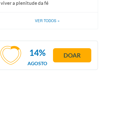
viver a plenitude da fé
VER TODOS
»
14%
DOAR
AGOSTO