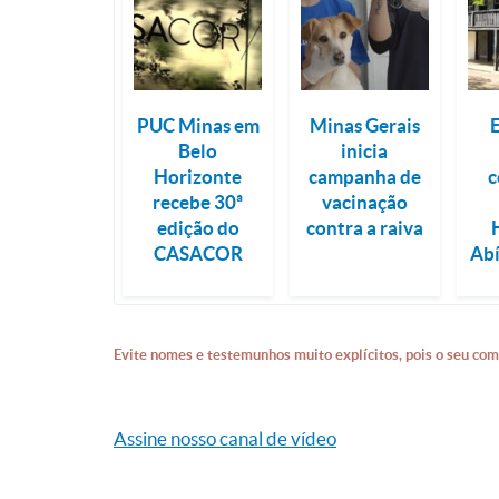
PUC Minas em
Minas Gerais
Belo
inicia
Horizonte
campanha de
c
recebe 30ª
vacinação
edição do
contra a raiva
CASACOR
Abí
Evite nomes e testemunhos muito explícitos, pois o seu com
Assine nosso canal de vídeo