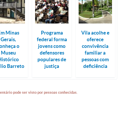
Em Minas
Programa
Vila acolhe e
Gerais,
federal forma
oferece
onheça o
jovens como
convivência
Museu
defensores
familiar a
Histórico
populares de
pessoas com
lio Barreto
justiça
deficiência
entário pode ser visto por pessoas conhecidas.