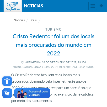
NOTÍCIAS
Notícias
Brasil
TURISMO
Cristo Redentor foi um dos locais
mais procurados do mundo em
2022
QUARTA-FEIRA, 28
DE
DEZEMBRO
DE
2022, 19H54
MODIFICADO: QUINTA-FEIRA, 29
DE
DEZEMBRO
DE
2022, 10H03
Open toolbar
O Cristo Redentor ficou entre os locais mais
procurados do mundo pela internet neste ano de
2022. Conquista importante para um santuário que
une a beleza da criação com o exercício da fé católica
por meio dos sacramentos.