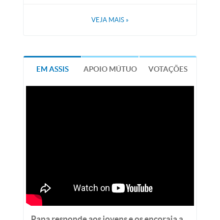
VEJA MAIS
»
EM ASSIS
APOIO MÚTUO
VOTAÇÕES
Papa responde aos jovens e os encoraja a