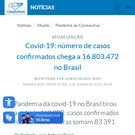
NOTÍCIAS
Notícias
Mundo
Pandemia de Coronavírus
ATUALIZAÇÃO
Covid-19: número de casos
confirmados chega a 16.803.472
no Brasil
SEXTA-FEIRA, 4
DE
JUNHO
DE
2021, 8H39
MODIFICADO: SEXTA-FEIRA, 4
DE
JUNHO
DE
2021, 9H09
Open toolbar
Pandemia da covid-19 no Brasil tirou
a vida de 469.388; casos confirmados
nas últimas 24 horas somam 83.391