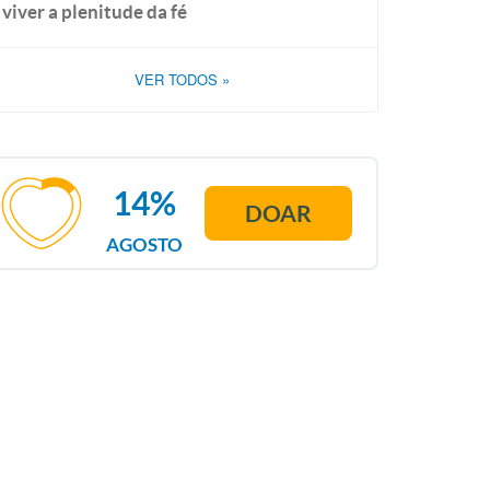
viver a plenitude da fé
VER TODOS
»
14%
DOAR
AGOSTO