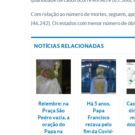
Com relação ao número de mortes, seguem, após
(46.242). Os estados com menor número de óbit
NOTÍCIAS RELACIONADAS
Relembre: na
Há 5 anos,
Cas
Praça São
Papa
di
Pedro vazia, a
Francisco
m
oração do
rezava pelo
dos
Papa na
fim da Covid-