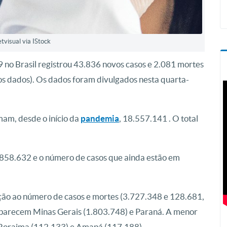
etvisual via IStock
 no Brasil registrou 43.836 novos casos e 2.081 mortes
dos dados). Os dados foram divulgados nesta quarta-
mam, desde o início da
pandemia
, 18.557.141 . O total
858.632 e o número de casos que ainda estão em
ção ao número de casos e mortes (3.727.348 e 128.681,
aparecem Minas Gerais (1.803.748) e Paraná. A menor
 Roraima (112.133) e Amapá (117.188).