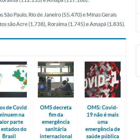
 São Paulo, Rio de Janeiro (55.470) e Minas Gerais
os são Acre (1.738), Roraima (1.745) e Amapá (1.835).
os de Covid
OMS decreta
OMS: Covid-
minuem na
fim da
19 não é mais
aior parte
emergência
uma
 estados do
sanitária
emergência de
Brasil
internacional
saúde pública