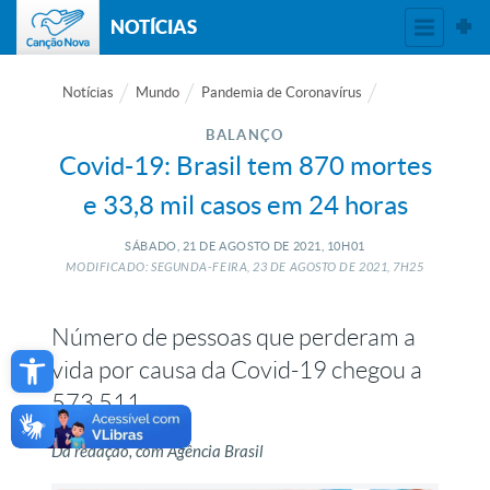
NOTÍCIAS
Notícias
Mundo
Pandemia de Coronavírus
BALANÇO
Covid-19: Brasil tem 870 mortes
e 33,8 mil casos em 24 horas
SÁBADO, 21
DE
AGOSTO
DE
2021, 10H01
MODIFICADO: SEGUNDA-FEIRA, 23
DE
AGOSTO
DE
2021, 7H25
Número de pessoas que perderam a
Open toolbar
vida por causa da Covid-19 chegou a
573.511
Da redação, com Agência Brasil