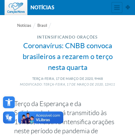
NOTÍCIAS
Notícias
Brasil
INTENSIFICANDO ORAÇÕES
Coronavírus: CNBB convoca
brasileiros a rezarem o terço
nesta quarta
TERÇA-FEIRA, 17
DE
MARÇO
DE
2020, 9H48
MODIFICADO: TERÇA-FEIRA, 17
DE
MARÇO
DE
2020, 12H11
Open toolbar
Terço da Esperança e da
Solidariedade será transmitido às
15h30; iniciativa intensifica orações
neste período de pandemia de