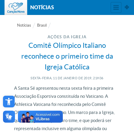
NOTÍCIAS
Notícias
Brasil
AÇÕES DA IGREJA
Comitê Olímpico Italiano
reconhece o primeiro time da
Igreja Católica
SEXTA-FEIRA, 11
DE
JANEIRO
DE
2019, 21H36
A Santa Sé apresentou nesta sexta feira a primeira
Open toolbar
Associação Esportiva constituída no Vaticano. A
Athletica Vaticana foi reconhecida pelo Comitê
Olímpico Nacional Italiano. Um marco para a Igreja,
que tem agora seu primeiro time, e que poderá ser
representada inclusive em alguma olimpíada ou