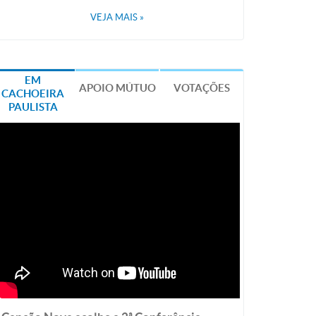
VEJA MAIS
»
EM
APOIO MÚTUO
VOTAÇÕES
CACHOEIRA
PAULISTA