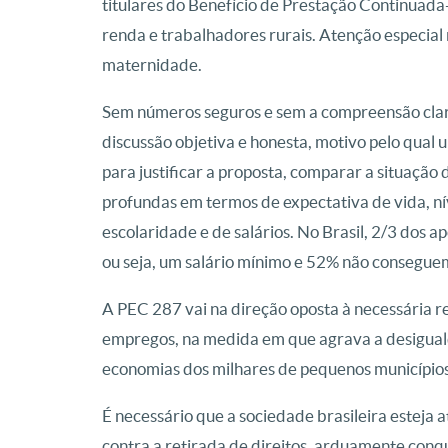
titulares do Benefício de Prestação Continuad
renda e trabalhadores rurais. Atenção especia
maternidade.
Sem números seguros e sem a compreensão clara
discussão objetiva e honesta, motivo pelo qual 
para justificar a proposta, comparar a situação d
profundas em termos de expectativa de vida, ní
escolaridade e de salários. No Brasil, 2/3 dos 
ou seja, um salário mínimo e 52% não consegue
A PEC 287 vai na direção oposta à necessária 
empregos, na medida em que agrava a desiguald
economias dos milhares de pequenos municípios 
É necessário que a sociedade brasileira esteja
contra a retirada de direitos, arduamente conq