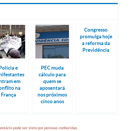
Congresso
promulga hoje
a reforma da
Previdência
Polícia e
PEC muda
ifestantes
cálculo para
ntram em
quem se
onflito na
aposentará
França
nos próximos
cinco anos
entário pode ser visto por pessoas conhecidas.