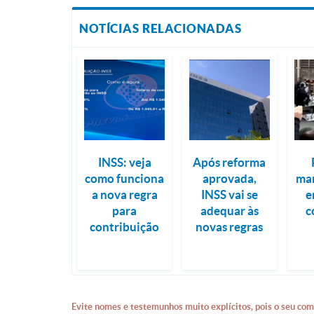
NOTÍCIAS RELACIONADAS
INSS: veja
Após reforma
como funciona
aprovada,
man
a nova regra
INSS vai se
e
para
adequar às
c
contribuição
novas regras
Evite nomes e testemunhos muito explícitos, pois o seu com