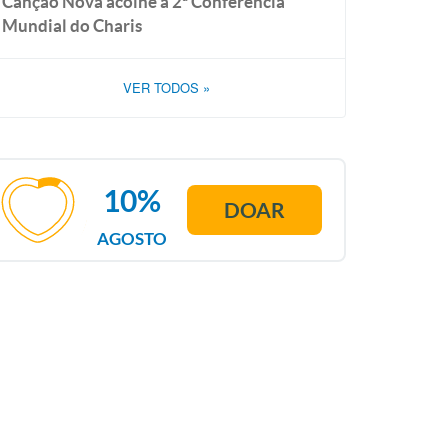
Canção Nova acolhe a 2ª Conferência
Mundial do Charis
VER TODOS
»
10%
DOAR
AGOSTO