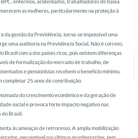
a-BPC, enfermos, acidentados, trabalhadores de baixa
l merecem as mulheres, particularmente na proteção à
 da gestão da Previdência, torna-se impossível uma
urge uma auditoria na Previdência Social. Não é correto,
o Brasil com a dos países ricos, pois existem diferenças
veis de formalização do mercado de trabalho, de
aposentados e pensionistas recebem o benefício mínimo,
m completar 25 anos de contribuição.
retomada do crescimento econômico e da geração de
ade social e provoca forte impacto negativo nas
do Brasil.
 atenta às ameaças de retrocesso. A ampla mobilização
uistados, perceptível nas últimas manifestações, tem