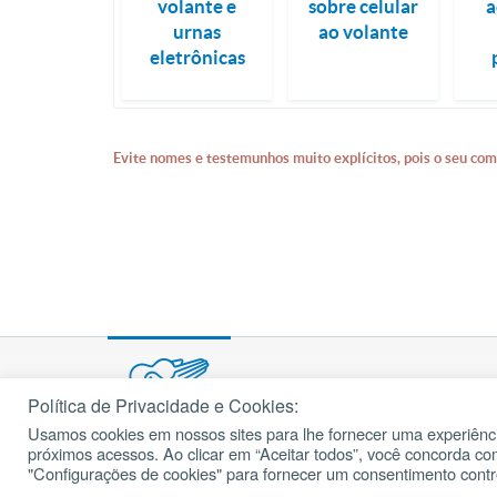
volante e
sobre celular
a
urnas
ao volante
eletrônicas
Evite nomes e testemunhos muito explícitos, pois o seu com
Política de Privacidade e Cookies:
Usamos cookies em nossos sites para lhe fornecer uma experiênci
© 2002 – 2026
próximos acessos. Ao clicar em “Aceitar todos”, você concorda c
cancaonova.com
Todos os direitos reservados.
"Configurações de cookies" para fornecer um consentimento cont