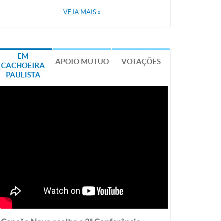
VEJA MAIS
»
EM
APOIO MÚTUO
VOTAÇÕES
CACHOEIRA
PAULISTA