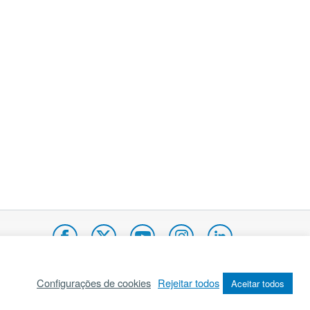
Configurações de cookies
Rejeitar todos
Aceitar todos
pa do site
Internacional