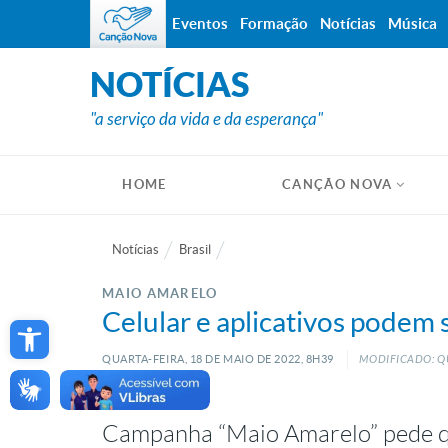
Eventos
Formação
Notícias
Música
NOTÍCIAS
"a serviço da vida e da esperança"
HOME
CANÇÃO NOVA
Notícias
Brasil
MAIO AMARELO
Open toolbar
Celular e aplicativos podem se
QUARTA-FEIRA, 18
DE
MAIO
DE
2022, 8H39
MODIFICADO: QU
Campanha “Maio Amarelo” pede qu