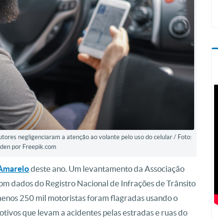
tores negligenciaram a atenção ao volante pelo uso do celular / Foto:
den por Freepik.com
Amarelo
deste ano. Um levantamento da Associação
om dados do Registro Nacional de Infrações de Trânsito
 menos 250 mil motoristas foram flagradas usando o
motivos que levam a acidentes pelas estradas e ruas do