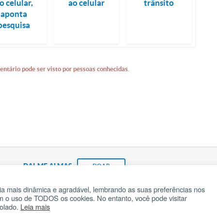
o celular,
ao celular
trânsito
aponta
pesquisa
entário pode ser visto por pessoas conhecidas.
DAI-ME ALMAS
DOAR
a mais dinâmica e agradável, lembrando as suas preferências nos
om o uso de TODOS os cookies. No entanto, você pode visitar
Fundação João Paulo II
Pedido de Oração
Ma
rolado.
Leia mais