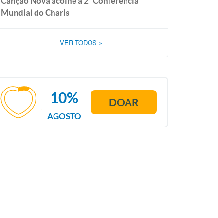
Canção Nova acolhe a 2ª Conferência
Mundial do Charis
VER TODOS
»
10%
DOAR
AGOSTO