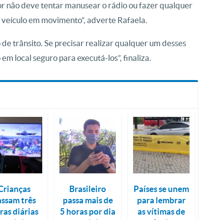
or não deve tentar manusear o rádio ou fazer qualquer
o veículo em movimento”, adverte Rafaela.
e trânsito. Se precisar realizar qualquer um desses
m local seguro para executá-los”, finaliza.
Crianças
Brasileiro
Países se unem
assam três
passa mais de
para lembrar
ras diárias
5 horas por dia
as vítimas de