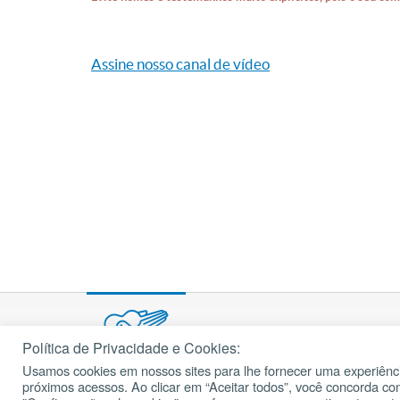
Assine nosso canal de vídeo
Política de Privacidade e Cookies:
Usamos cookies em nossos sites para lhe fornecer uma experiênci
© 2002 – 2026
próximos acessos. Ao clicar em “Aceitar todos”, você concorda c
cancaonova.com
Todos os direitos reservados.