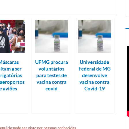
Máscaras
UFMG procura
Universidade
ltam a ser
voluntários
Federal de MG
rigatórias
para testes de
desenvolve
aeroportos
vacina contra
vacina contra
e aviões
covid
Covid-19
entário pode ser visto por pessoas conhecidas.