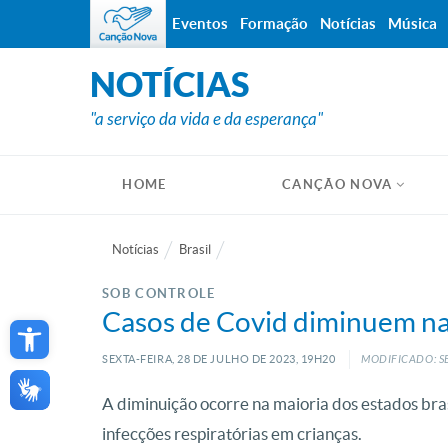
Eventos
Formação
Notícias
Música
NOTÍCIAS
"a serviço da vida e da esperança"
HOME
CANÇÃO NOVA
Notícias
Brasil
SOB CONTROLE
Open toolbar
Casos de Covid diminuem na 
SEXTA-FEIRA, 28
DE
JULHO
DE
2023, 19H20
MODIFICADO: S
A diminuição ocorre na maioria dos estados brasi
infecções respiratórias em crianças.