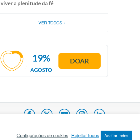
viver a plenitude da fé
VER TODOS
»
19%
DOAR
AGOSTO
Configurações de cookies
Rejeitar todos
Aceitar todos
pa do site
Internacional