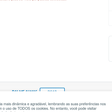
DAI-ME ALMAS
DOAR
a mais dinâmica e agradável, lembrando as suas preferências nos
om o uso de TODOS os cookies. No entanto, você pode visitar
Fundação João Paulo II
Pedido de Oração
Ma