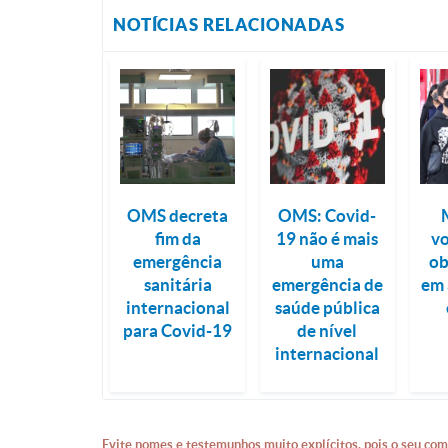
NOTÍCIAS RELACIONADAS
OMS decreta
OMS: Covid-
fim da
19 não é mais
vo
emergência
uma
ob
sanitária
emergência de
em 
internacional
saúde pública
para Covid-19
de nível
internacional
Evite nomes e testemunhos muito explícitos, pois o seu com