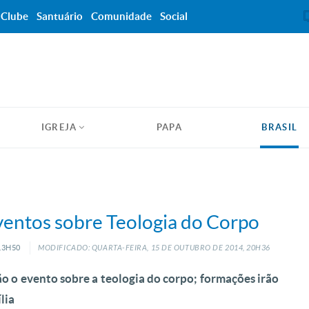
Clube
Santuário
Comunidade
Social
IGREJA
PAPA
BRASIL
eventos sobre Teologia do Corpo
13H50
MODIFICADO: QUARTA-FEIRA, 15
DE
OUTUBRO
DE
2014, 20H36
 o evento sobre a teologia do corpo; formações irão
lia