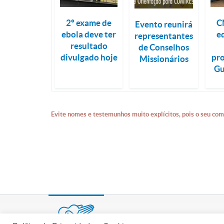
2º exame de
C
Evento reunirá
ebola deve ter
e
representantes
resultado
de Conselhos
divulgado hoje
pro
Missionários
Gu
Evite nomes e testemunhos muito explícitos, pois o seu com