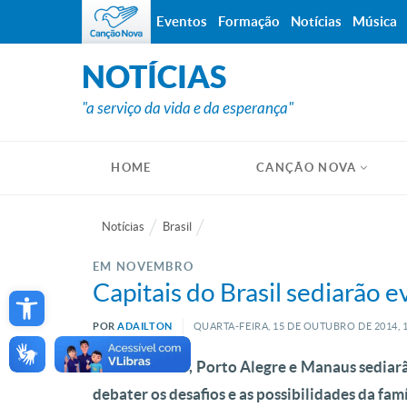
Eventos
Formação
Notícias
Música
NOTÍCIAS
"a serviço da vida e da esperança"
HOME
CANÇÃO NOVA
Notícias
Brasil
EM NOVEMBRO
Open toolbar
Capitais do Brasil sediarão 
POR
ADAILTON
QUARTA-FEIRA, 15
DE
OUTUBRO
DE
2014, 
Em novembro, Porto Alegre e Manaus sediarão
debater os desafios e as possibilidades da famí