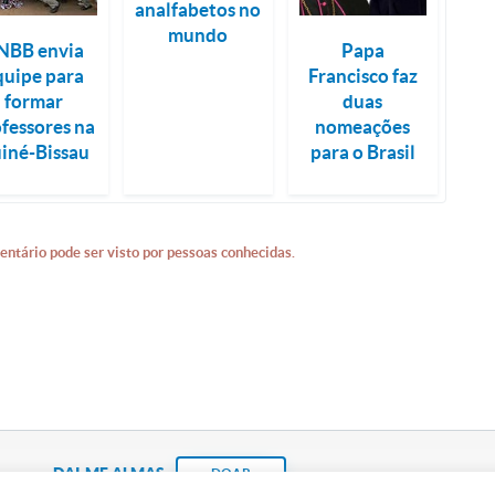
analfabetos no
mundo
NBB envia
Papa
quipe para
Francisco faz
formar
duas
fessores na
nomeações
iné-Bissau
para o Brasil
entário pode ser visto por pessoas conhecidas.
DAI-ME ALMAS
DOAR