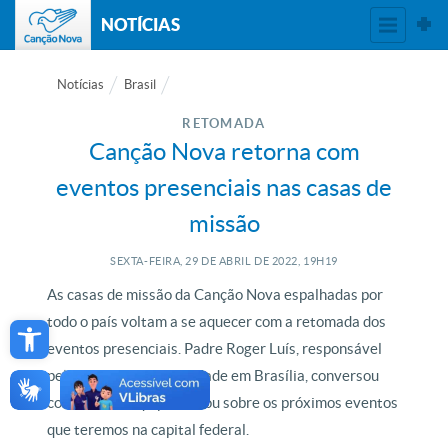
NOTÍCIAS
Notícias
Brasil
RETOMADA
Canção Nova retorna com
eventos presenciais nas casas de
missão
SEXTA-FEIRA, 29
DE
ABRIL
DE
2022, 19H19
As casas de missão da Canção Nova espalhadas por
Open toolbar
todo o país voltam a se aquecer com a retomada dos
eventos presenciais. Padre Roger Luís, responsável
pela missão da Comunidade em Brasília, conversou
com a nossa equipe e falou sobre os próximos eventos
que teremos na capital federal.