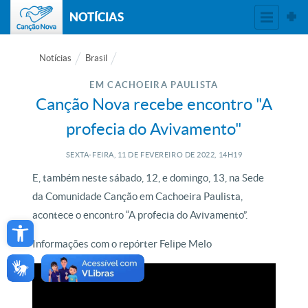
NOTÍCIAS
Notícias
Brasil
EM CACHOEIRA PAULISTA
Canção Nova recebe encontro "A
profecia do Avivamento"
SEXTA-FEIRA, 11
DE
FEVEREIRO
DE
2022, 14H19
E, também neste sábado, 12, e domingo, 13, na Sede
da Comunidade Canção em Cachoeira Paulista,
Open toolbar
acontece o encontro “A profecia do Avivamento”.
Informações com o repórter Felipe Melo