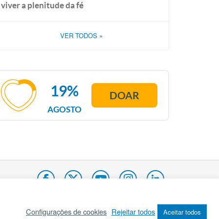
viver a plenitude da fé
VER TODOS
»
19%
DOAR
AGOSTO
Configurações de cookies
Rejeitar todos
Aceitar todos
pa do site
Internacional