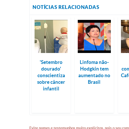
NOTÍCIAS RELACIONADAS
'Setembro
Linfoma não-
dourado'
Hodgkin tem
co
conscientiza
aumentado no
Caf
sobre câncer
Brasil
infantil
Evite nomes e testemunhos muito explícitos, pois o seu com