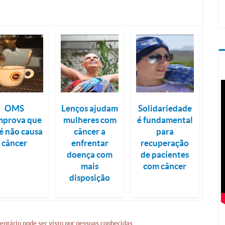
OMS
Lenços ajudam
Solidariedade
mprova que
mulheres com
é fundamental
é não causa
câncer a
para
câncer
enfrentar
recuperação
doença com
de pacientes
mais
com câncer
disposição
entário pode ser visto por pessoas conhecidas.