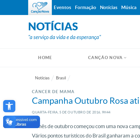
Eventos
Formação
Notícias
Música
NOTÍCIAS
"a serviço da vida e da esperança"
HOME
CANÇÃO NOVA
Notícias
Brasil
CÂNCER DE MAMA
Open toolbar
Campanha Outubro Rosa ating
QUARTA-FEIRA, 5
DE
OUTUBRO
DE
2016, 9H44
O mês de outubro começou com uma nova camp
Vários pontos turísticos do Brasil ganharam a co