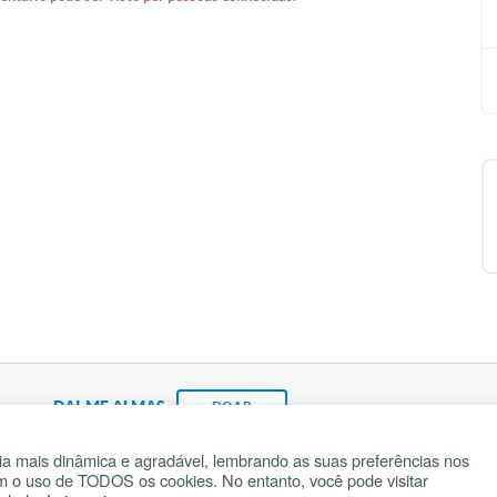
DAI-ME ALMAS
DOAR
a mais dinâmica e agradável, lembrando as suas preferências nos
om o uso de TODOS os cookies. No entanto, você pode visitar
Fundação João Paulo II
Pedido de Oração
Ma