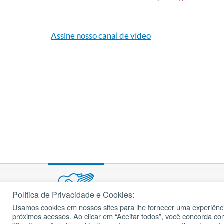
Assine nosso canal de vídeo
Política de Privacidade e Cookies:
Usamos cookies em nossos sites para lhe fornecer uma experiênci
© 2002 – 2026
próximos acessos. Ao clicar em “Aceitar todos”, você concorda c
cancaonova.com
Todos os direitos reservados.