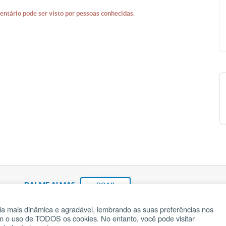
entário pode ser visto por pessoas conhecidas.
DAI-ME ALMAS
DOAR
a mais dinâmica e agradável, lembrando as suas preferências nos
om o uso de TODOS os cookies. No entanto, você pode visitar
Fundação João Paulo II
Pedido de Oração
Ma