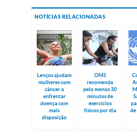
NOTÍCIAS RELACIONADAS
Lenços ajudam
OMS
C
mulheres com
recomenda
A
câncer a
pelo menos 30
M
enfrentar
minutos de
S
doença com
exercícios
pa
mais
físicos por dia
de
disposição