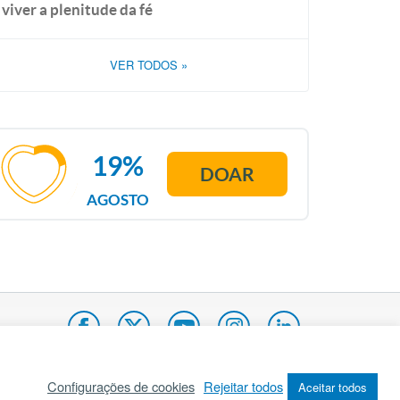
viver a plenitude da fé
VER TODOS
»
19%
DOAR
AGOSTO
Configurações de cookies
Rejeitar todos
Aceitar todos
pa do site
Internacional