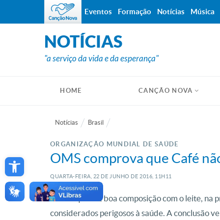
Eventos
Formação
Notícias
Música
NOTÍCIAS
"a serviço da vida e da esperança"
HOME
CANÇÃO NOVA
Notícias
Brasil
ORGANIZAÇÃO MUNDIAL DE SAÚDE
Open toolbar
OMS comprova que Café não
QUARTA-FEIRA, 22
DE
JUNHO
DE
2016, 11H11
O café que faz boa composição com o leite, na pr
considerados perigosos à saúde. A conclusão vei