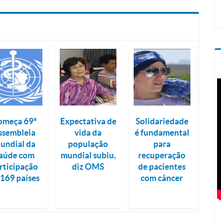
omeça 69ª
Expectativa de
Solidariedade
ssembleia
vida da
é fundamental
undial da
população
para
aúde com
mundial subiu,
recuperação
rticipação
diz OMS
de pacientes
 169 países
com câncer