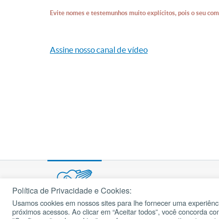
Evite nomes e testemunhos muito explícitos, pois o seu com
Assine nosso canal de vídeo
Política de Privacidade e Cookies:
Usamos cookies em nossos sites para lhe fornecer uma experiênci
© 2002 – 2026
próximos acessos. Ao clicar em “Aceitar todos”, você concorda c
cancaonova.com
Todos os direitos reservados.