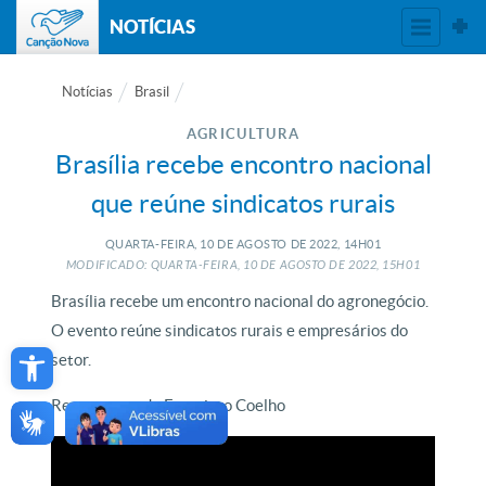
NOTÍCIAS
Notícias
Brasil
AGRICULTURA
Brasília recebe encontro nacional
que reúne sindicatos rurais
QUARTA-FEIRA, 10
DE
AGOSTO
DE
2022, 14H01
MODIFICADO: QUARTA-FEIRA, 10
DE
AGOSTO
DE
2022, 15H01
Brasília recebe um encontro nacional do agronegócio.
O evento reúne sindicatos rurais e empresários do
Open toolbar
setor.
Reportagem de Francisco Coelho