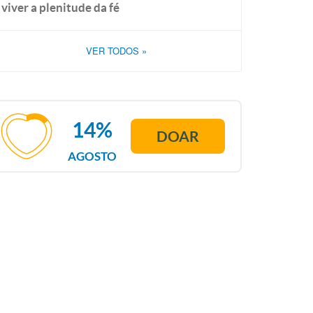
viver a plenitude da fé
VER TODOS
»
14%
DOAR
AGOSTO