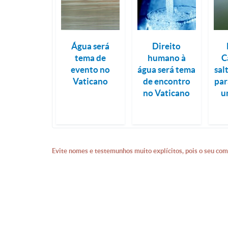
Água será
Direito
tema de
humano à
C
evento no
água será tema
sal
Vaticano
de encontro
par
no Vaticano
u
Evite nomes e testemunhos muito explícitos, pois o seu com