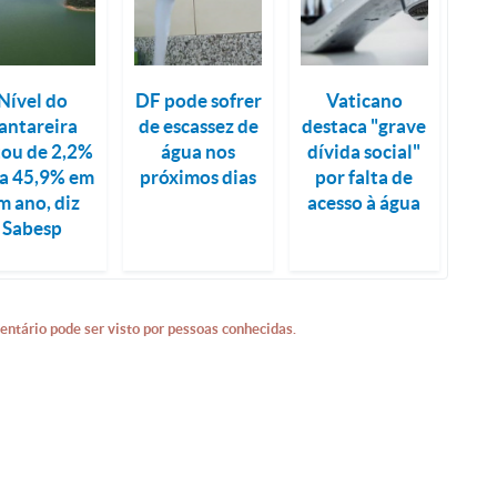
Nível do
DF pode sofrer
Vaticano
antareira
de escassez de
destaca "grave
tou de 2,2%
água nos
dívida social"
a 45,9% em
próximos dias
por falta de
m ano, diz
acesso à água
Sabesp
entário pode ser visto por pessoas conhecidas.