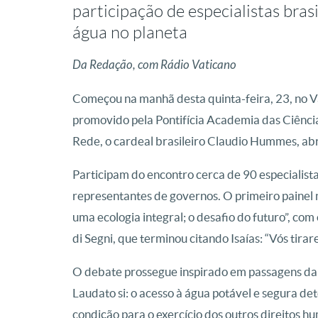
participação de especialistas bras
água no planeta
Da Redação, com Rádio Vaticano
Começou na manhã desta quinta-feira, 23, no Va
promovido pela Pontifícia Academia das Ciênci
Rede, o cardeal brasileiro Claudio Hummes, abri
Participam do encontro cerca de 90 especialis
representantes de governos. O primeiro paine
uma ecologia integral; o desafio do futuro”, c
di Segni, que terminou citando Isaías: “Vós tirar
O debate prossegue inspirado em passagens da 
Laudato si: o acesso à água potável e segura de
condição para o exercício dos outros direitos h