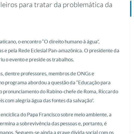
ileiros para tratar da problemática da
ticano, o encontro “O direito humano à água”,
as e pela Rede Eclesial Pan-amazônica. O presidente da
u o evento e preside os trabalhos.
tas, dentre professores, membros de ONGs e
l no programa abordou a questão da “Educação para
om o pronunciamento do Rabino-chefe de Roma, Riccardo
eis com alegria água das fontes da salvação”.
encíclica do Papa Francisco sobre meio ambiente, a
termina a sobrevivência das pessoas e, portanto, é
umanos. Seguem-se ainda a grave dívida social com os