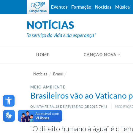
Eventos
Formação
Notícias
Música
NOTÍCIAS
"a serviço da vida e da esperança"
HOME
CANÇÃO NOVA
Notícias
Brasil
MEIO AMBIENTE
Open toolbar
Brasileiros vão ao Vaticano 
QUINTA-FEIRA, 23
DE
FEVEREIRO
DE
2017, 7H43
MODIFICAD
“O direito humano à água” é o te