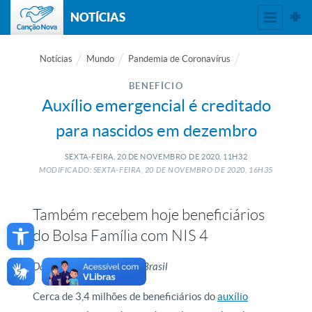
NOTÍCIAS
Notícias
Mundo
Pandemia de Coronavírus
BENEFÍCIO
Auxílio emergencial é creditado
para nascidos em dezembro
SEXTA-FEIRA, 20
DE
NOVEMBRO
DE
2020, 11H32
MODIFICADO: SEXTA-FEIRA, 20
DE
NOVEMBRO
DE
2020, 16H35
Também recebem hoje beneficiários
Open toolbar
do Bolsa Família com NIS 4
Da redação, com Agência Brasil
Cerca de 3,4 milhões de beneficiários do
auxílio