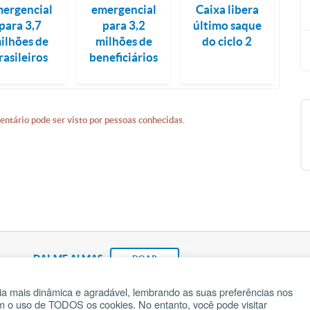
ergencial
emergencial
Caixa libera
para 3,7
para 3,2
último saque
ilhões de
milhões de
do ciclo 2
rasileiros
beneficiários
entário pode ser visto por pessoas conhecidas.
DAI-ME ALMAS
DOAR
a mais dinâmica e agradável, lembrando as suas preferências nos
om o uso de TODOS os cookies. No entanto, você pode visitar
Fundação João Paulo II
Pedido de Oração
Ma