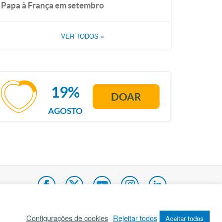
Papa à França em setembro
VER TODOS
»
19%
DOAR
AGOSTO
Configurações de cookies
Rejeitar todos
Aceitar todos
pa do site
Internacional