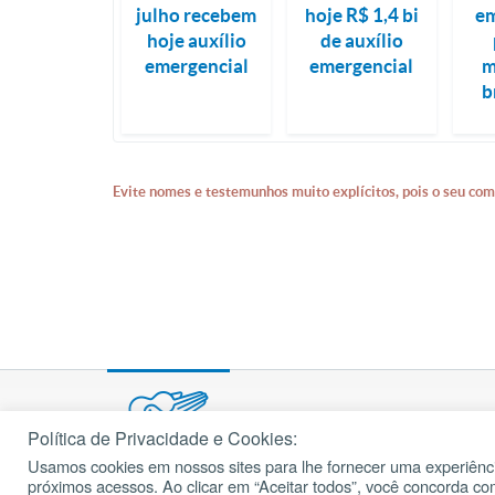
julho recebem
hoje R$ 1,4 bi
em
hoje auxílio
de auxílio
emergencial
emergencial
m
b
Evite nomes e testemunhos muito explícitos, pois o seu com
Política de Privacidade e Cookies:
Usamos cookies em nossos sites para lhe fornecer uma experiênci
© 2002 – 2026
próximos acessos. Ao clicar em “Aceitar todos”, você concorda c
cancaonova.com