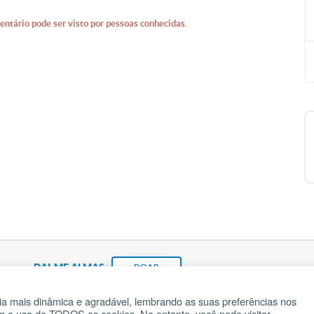
entário pode ser visto por pessoas conhecidas.
DAI-ME ALMAS
DOAR
a mais dinâmica e agradável, lembrando as suas preferências nos
om o uso de TODOS os cookies. No entanto, você pode visitar