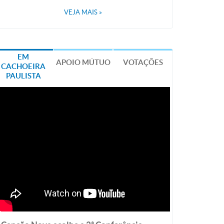
VEJA MAIS
»
EM
APOIO MÚTUO
VOTAÇÕES
CACHOEIRA
PAULISTA