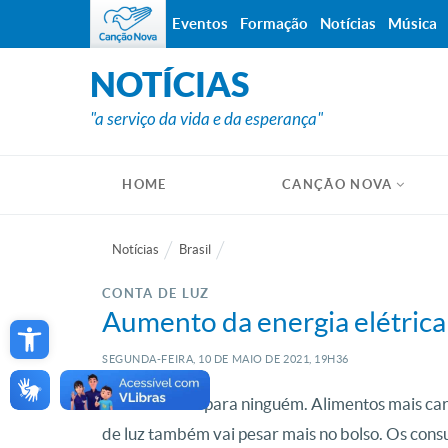
Eventos
Formação
Notícias
Música
NOTÍCIAS
"a serviço da vida e da esperança"
HOME
CANÇÃO NOVA
Notícias
Brasil
CONTA DE LUZ
Open toolbar
Aumento da energia elétrica
SEGUNDA-FEIRA, 10
DE
MAIO
DE
2021, 19H36
Não está fácil para ninguém. Alimentos mais caro
de luz também vai pesar mais no bolso. Os con