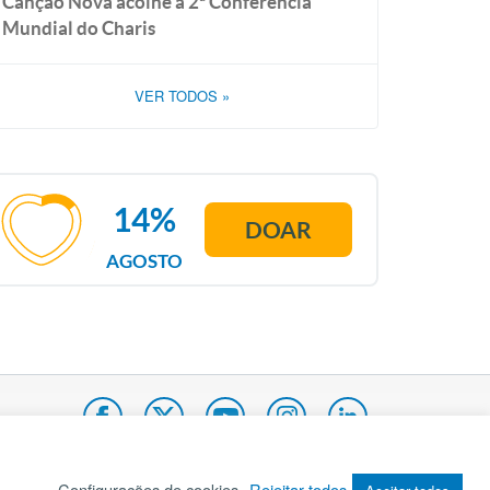
Canção Nova acolhe a 2ª Conferência
Mundial do Charis
VER TODOS
»
14%
DOAR
AGOSTO
Configurações de cookies
Rejeitar todos