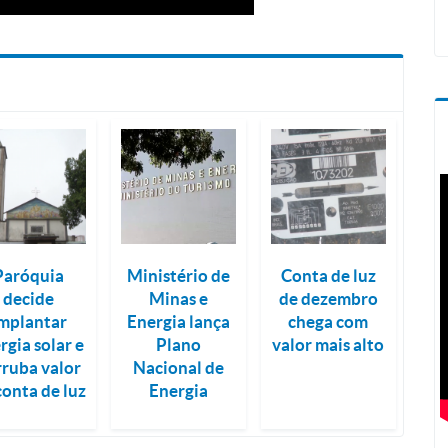
Paróquia
Ministério de
Conta de luz
decide
Minas e
de dezembro
mplantar
Energia lança
chega com
rgia solar e
Plano
valor mais alto
rruba valor
Nacional de
conta de luz
Energia