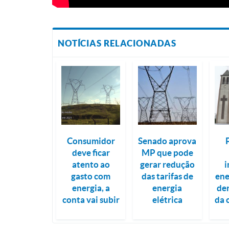
NOTÍCIAS RELACIONADAS
Consumidor
Senado aprova
deve ficar
MP que pode
atento ao
gerar redução
i
gasto com
das tarifas de
ene
energia, a
energia
de
conta vai subir
elétrica
da 