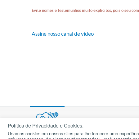
Evite nomes e testemunhos muito explícitos, pois o seu com
Assine nosso canal de vídeo
Política de Privacidade e Cookies:
Usamos cookies em nossos sites para lhe fornecer uma experiênci
© 2002 – 2026
próximos acessos. Ao clicar em “Aceitar todos”, você concorda c
cancaonova.com