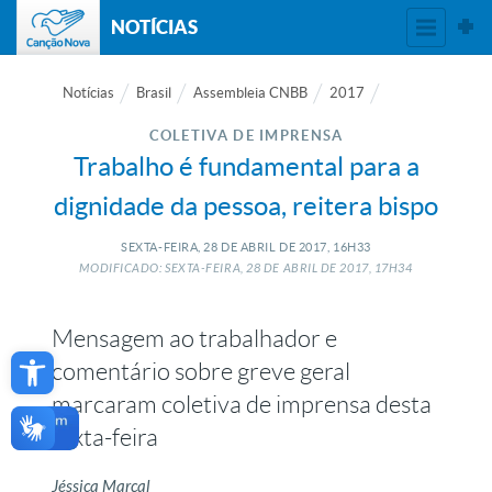
NOTÍCIAS
Notícias
Brasil
Assembleia CNBB
2017
COLETIVA DE IMPRENSA
Trabalho é fundamental para a
dignidade da pessoa, reitera bispo
SEXTA-FEIRA, 28
DE
ABRIL
DE
2017, 16H33
MODIFICADO: SEXTA-FEIRA, 28
DE
ABRIL
DE
2017, 17H34
Mensagem ao trabalhador e
Open toolbar
comentário sobre greve geral
marcaram coletiva de imprensa desta
sexta-feira
Jéssica Marçal