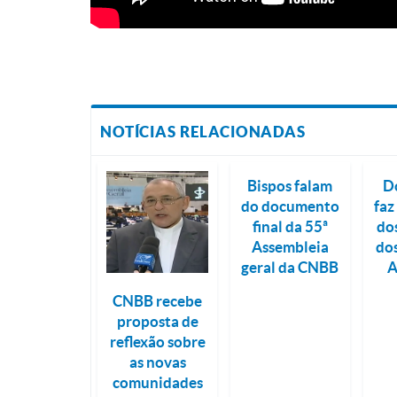
NOTÍCIAS RELACIONADAS
Bispos falam
D
do documento
faz
final da 55ª
do
Assembleia
do
geral da CNBB
A
CNBB recebe
proposta de
reflexão sobre
as novas
comunidades