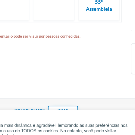
55ª
Assembleia
entário pode ser visto por pessoas conhecidas.
DAI-ME ALMAS
DOAR
a mais dinâmica e agradável, lembrando as suas preferências nos
om o uso de TODOS os cookies. No entanto, você pode visitar
Fundação João Paulo II
Pedido de Oração
Ma