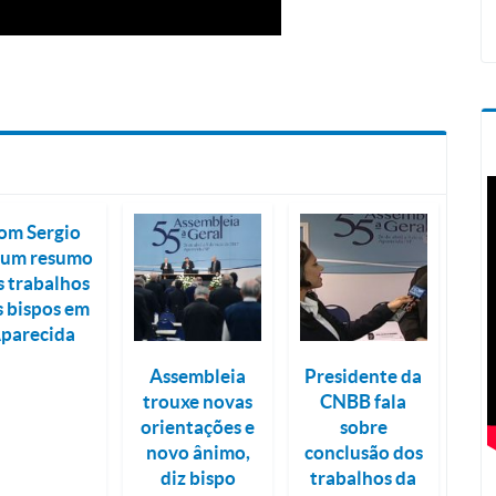
om Sergio
 um resumo
s trabalhos
s bispos em
parecida
Assembleia
Presidente da
trouxe novas
CNBB fala
orientações e
sobre
novo ânimo,
conclusão dos
diz bispo
trabalhos da