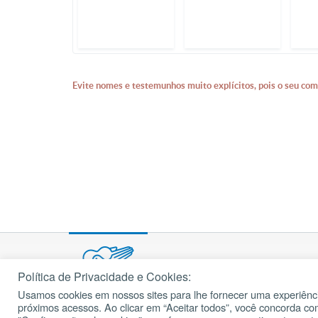
Evite nomes e testemunhos muito explícitos, pois o seu com
Política de Privacidade e Cookies:
Usamos cookies em nossos sites para lhe fornecer uma experiênci
© 2002 – 2026
próximos acessos. Ao clicar em “Aceitar todos”, você concorda c
cancaonova.com
Todos os direitos reservados.