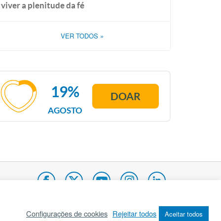
viver a plenitude da fé
VER TODOS
»
19%
DOAR
AGOSTO
Configurações de cookies
Rejeitar todos
Aceitar todos
pa do site
Internacional