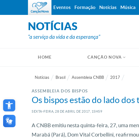
Eventos
Formação
Notícias
Música
NOTÍCIAS
"a serviço da vida e da esperança"
HOME
CANÇÃO NOVA
Notícias
Brasil
Assembleia CNBB
2017
ASSEMBLEIA DOS BISPOS
Open toolbar
Os bispos estão do lado dos 
SEXTA-FEIRA, 28
DE
ABRIL
DE
2017, 15H59
A CNBB emitiu nesta quinta-feira, 27, uma men
Marabá (Pará), Dom Vital Corbellini, reafirmou