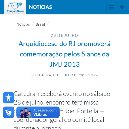
NOTÍCIAS
Notícias
Brasil
28 DE JULHO
Arquidiocese do RJ promoverá
comemoração pelos 5 anos da
JMJ 2013
SEXTA-FEIRA, 13
DE
JULHO
DE
2018, 17H06
Open toolbar
Catedral receberá evento no sábado,
28 de julho; encontro terá missa
presidida por Dom Joel Portella —
coordenador geral do comitê local
durante a jornada