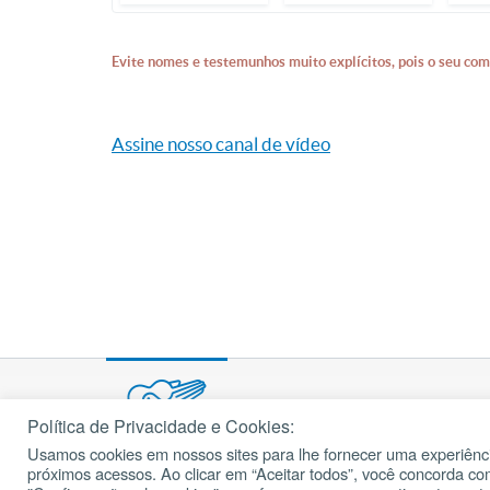
Evite nomes e testemunhos muito explícitos, pois o seu com
Assine nosso canal de vídeo
Política de Privacidade e Cookies:
Usamos cookies em nossos sites para lhe fornecer uma experiênci
© 2002 – 2026
próximos acessos. Ao clicar em “Aceitar todos”, você concorda c
cancaonova.com
Todos os direitos reservados.