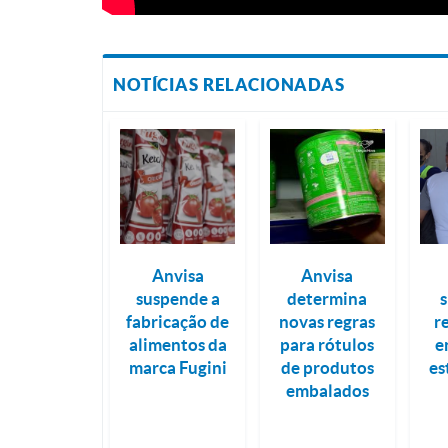
NOTÍCIAS RELACIONADAS
Anvisa
Anvisa
suspende a
determina
s
fabricação de
novas regras
r
alimentos da
para rótulos
e
marca Fugini
de produtos
es
embalados