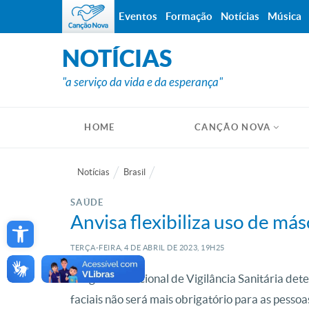
Eventos
Formação
Notícias
Música
NOTÍCIAS
"a serviço da vida e da esperança"
HOME
CANÇÃO NOVA
Notícias
Brasil
SAÚDE
Open toolbar
Anvisa flexibiliza uso de má
TERÇA-FEIRA, 4
DE
ABRIL
DE
2023, 19H25
A Agência Nacional de Vigilância Sanitária det
faciais não será mais obrigatório para as pess