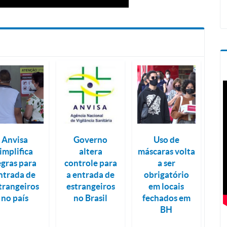
Anvisa
Governo
Uso de
implifica
altera
máscaras volta
egras para
controle para
a ser
ntrada de
a entrada de
obrigatório
trangeiros
estrangeiros
em locais
no país
no Brasil
fechados em
BH