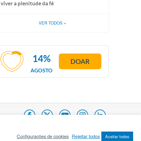
viver a plenitude da fé
VER TODOS
»
14%
DOAR
AGOSTO
Configurações de cookies
Rejeitar todos
Aceitar todos
pa do site
Internacional