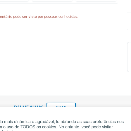
entário pode ser visto por pessoas conhecidas.
DAI-ME ALMAS
DOAR
a mais dinâmica e agradável, lembrando as suas preferências nos
om o uso de TODOS os cookies. No entanto, você pode visitar
Fundação João Paulo II
Pedido de Oração
Ma