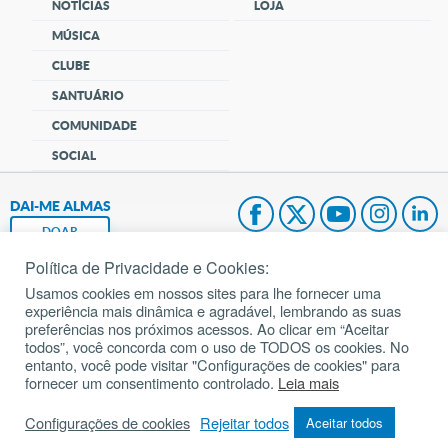
NOTÍCIAS
LOJA
MÚSICA
CLUBE
SANTUÁRIO
COMUNIDADE
SOCIAL
DAI-ME ALMAS
DOAR
Política de Privacidade e Cookies:
Fundação João Paulo II
Usamos cookies em nossos sites para lhe fornecer uma
experiência mais dinâmica e agradável, lembrando as suas
Pedido de Oração
preferências nos próximos acessos. Ao clicar em “Aceitar
todos”, você concorda com o uso de TODOS os cookies. No
Mapa do site
entanto, você pode visitar "Configurações de cookies" para
fornecer um consentimento controlado.
Leia mais
Internacional
Configurações de cookies
Rejeitar todos
Aceitar todos
© 2002 – 2026
Todos os direitos reservados.
cancaonova.com