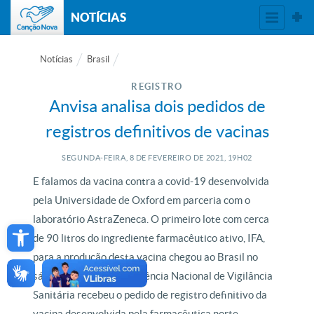
NOTÍCIAS
Notícias
Brasil
REGISTRO
Anvisa analisa dois pedidos de
registros definitivos de vacinas
SEGUNDA-FEIRA, 8
DE
FEVEREIRO
DE
2021, 19H02
E falamos da vacina contra a covid-19 desenvolvida
pela Universidade de Oxford em parceria com o
Open toolbar
laboratório AstraZeneca. O primeiro lote com cerca
de 90 litros do ingrediente farmacêutico ativo, IFA,
para a produção desta vacina chegou ao Brasil no
sábado. Além disso, a Agência Nacional de Vigilância
Sanitária recebeu o pedido de registro definitivo da
vacina desenvolvida pela farmacêutica norte-