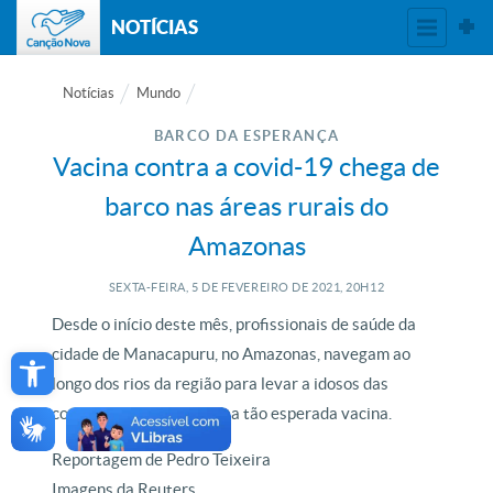
NOTÍCIAS
Notícias
Mundo
BARCO DA ESPERANÇA
Vacina contra a covid-19 chega de
barco nas áreas rurais do
Amazonas
SEXTA-FEIRA, 5
DE
FEVEREIRO
DE
2021, 20H12
Desde o início deste mês, profissionais de saúde da
Open toolbar
cidade de Manacapuru, no Amazonas, navegam ao
longo dos rios da região para levar a idosos das
comunidades ribeirinhas a tão esperada vacina.
Reportagem de Pedro Teixeira
Imagens da Reuters