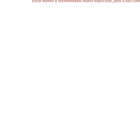
Evite nomes e testemunhos muito explícitos, pois o seu com