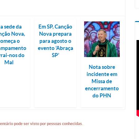
a sede da
Em SP, Canção
nção Nova,
Nova prepara
começa o
para agosto o
ampamento
evento ‘Abraça
vrai-nos do
SP’
Mal
Nota sobre
incidente em
Missa de
encerramento
do PHN
entário pode ser visto por pessoas conhecidas.