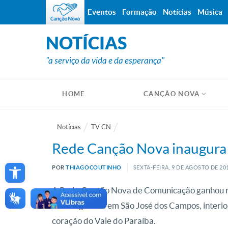
Eventos
Formação
Notícias
Música
NOTÍCIAS
"a serviço da vida e da esperança"
HOME
CANÇÃO NOVA
Notícias
TV CN
Rede Canção Nova inaugura n
Open toolbar
POR
THIAGOCOUTINHO
SEXTA-FEIRA, 9
DE
AGOSTO
DE
20
A Rede Canção Nova de Comunicação ganhou nes
foi inaugurada em São José dos Campos, interio
coração do Vale do Paraíba.