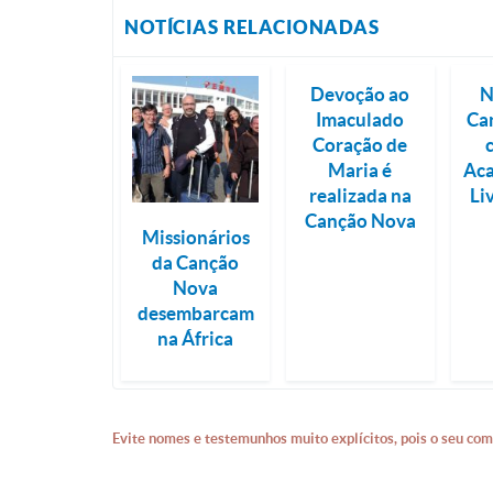
NOTÍCIAS RELACIONADAS
Devoção ao
N
Imaculado
Ca
Coração de
Maria é
Ac
realizada na
Li
Canção Nova
Missionários
da Canção
Nova
desembarcam
na África
Evite nomes e testemunhos muito explícitos, pois o seu com