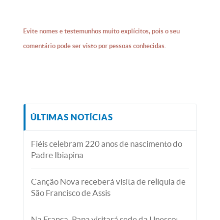
Evite nomes e testemunhos muito explícitos, pois o seu
comentário pode ser visto por pessoas conhecidas.
ÚLTIMAS NOTÍCIAS
Fiéis celebram 220 anos de nascimento do
Padre Ibiapina
Canção Nova receberá visita de relíquia de
São Francisco de Assis
Na França, Papa visitará sede da Unesco: