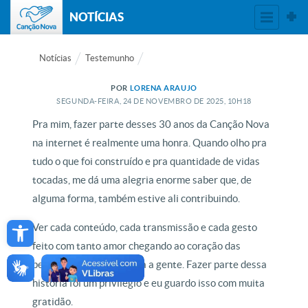
NOTÍCIAS
Notícias
Testemunho
POR
LORENA ARAUJO
SEGUNDA-FEIRA, 24
DE
NOVEMBRO
DE
2025, 10H18
Pra mim, fazer parte desses 30 anos da Canção Nova
na internet é realmente uma honra. Quando olho pra
tudo o que foi construído e pra quantidade de vidas
tocadas, me dá uma alegria enorme saber que, de
alguma forma, também estive ali contribuindo.
Open toolbar
Ver cada conteúdo, cada transmissão e cada gesto
feito com tanto amor chegando ao coração das
pessoas é algo que marca a gente. Fazer parte dessa
história foi um privilégio e eu guardo isso com muita
gratidão.