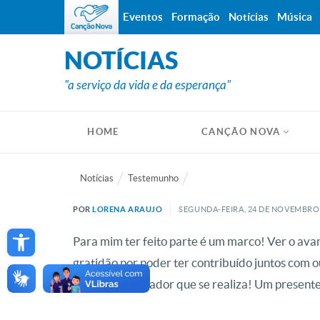
Eventos
Formação
Notícias
Música
NOTÍCIAS
"a serviço da vida e da esperança"
HOME
CANÇÃO NOVA
Notícias
Testemunho
POR
LORENA ARAUJO
SEGUNDA-FEIRA, 24
DE
NOVEMBRO
Open toolbar
Para mim ter feito parte é um marco! Ver o avan
gratidão por poder ter contribuído juntos com
desejo do fundador que se realiza! Um present