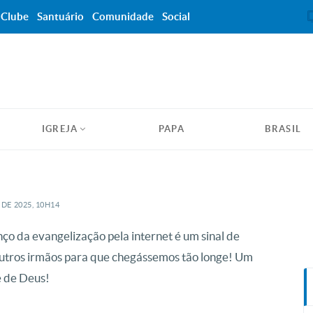
Clube
Santuário
Comunidade
Social
IGREJA
PAPA
BRASIL
DE
2025, 10H14
ço da evangelização pela internet é um sinal de
 outros irmãos para que chegássemos tão longe! Um
e de Deus!