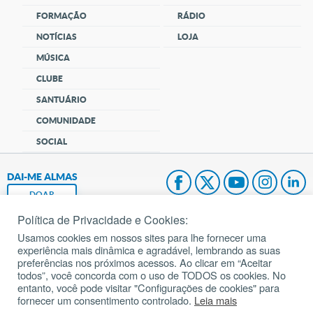
FORMAÇÃO
RÁDIO
NOTÍCIAS
LOJA
MÚSICA
CLUBE
SANTUÁRIO
COMUNIDADE
SOCIAL
DAI-ME ALMAS
DOAR
Política de Privacidade e Cookies:
Fundação João Paulo II
Usamos cookies em nossos sites para lhe fornecer uma
experiência mais dinâmica e agradável, lembrando as suas
Pedido de Oração
preferências nos próximos acessos. Ao clicar em “Aceitar
todos”, você concorda com o uso de TODOS os cookies. No
Mapa do site
entanto, você pode visitar "Configurações de cookies" para
fornecer um consentimento controlado.
Leia mais