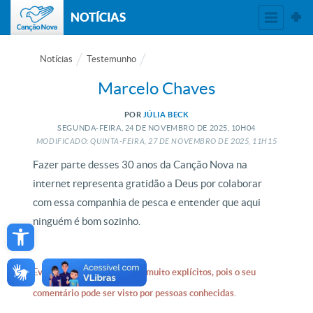
NOTÍCIAS
Notícias
Testemunho
Marcelo Chaves
POR
JÚLIA BECK
SEGUNDA-FEIRA, 24
DE
NOVEMBRO
DE
2025, 10H04
MODIFICADO: QUINTA-FEIRA, 27
DE
NOVEMBRO
DE
2025, 11H15
Fazer parte desses 30 anos da Canção Nova na
internet representa gratidão a Deus por colaborar
com essa companhia de pesca e entender que aqui
Open toolbar
ninguém é bom sozinho.
Evite nomes e testemunhos muito explícitos, pois o seu
comentário pode ser visto por pessoas conhecidas.