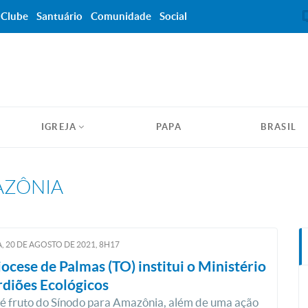
Clube
Santuário
Comunidade
Social
IGREJA
PAPA
BRASIL
MAZÔNIA
, 20
DE
AGOSTO
DE
2021, 8H17
ocese de Palmas (TO) institui o Ministério
diões Ecológicos
a é fruto do Sínodo para Amazônia, além de uma ação