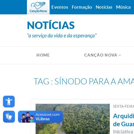
Eventos
Formação
Notícias
Música
NOTÍCIAS
"a serviço da vida e da esperança"
HOME
CANÇÃO NOVA
TAG : SÍNODO PARA A A
Open toolbar
SEXTA-FEIRA
Arquidi
de Guar
Iniciativ