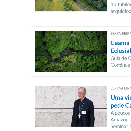
do Jubile
arquidio
SEXTA-FEIRA
Ceama 
Eclesia
Guia de O
Continue
SEXTA-FEIRA
Uma vid
pede C
A poucos 
Amazônia
Seminário