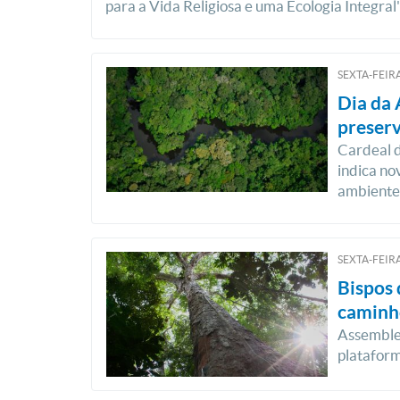
para a Vida Religiosa e uma Ecologia Integra
SEXTA-FEIRA
Dia da 
preserv
Cardeal d
indica no
ambiente 
SEXTA-FEIRA
Bispos 
caminh
Assemble
plataform