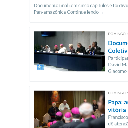
Documento final tem cinco capítulos e foi div
Pan-amazônica Continue lendo →
DOMINGO, 
Docume
Coletiv
Particip
David Mar
Giacomo 
DOMINGO, 
Papa: a
vitória
Francisco
dê atençã