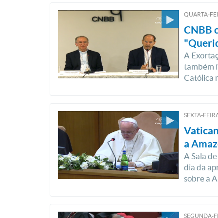
QUARTA-FEI
CNBB c
"Queri
A Exortaç
também fo
Católica 
SEXTA-FEIRA
Vatican
a Amaz
A Sala de
dia da ap
sobre a 
SEGUNDA-FE