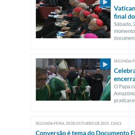
Vatica
final d
Sábado, 2
momento 
documento
SEGUNDA-FE
Celebra
encerr
O Papa ce
Amazônia.
praticare
SEGUNDA-FEIRA, 28
DE
OUTUBRO
DE
2019, 12H21
Conversão é tema do Documento Fi