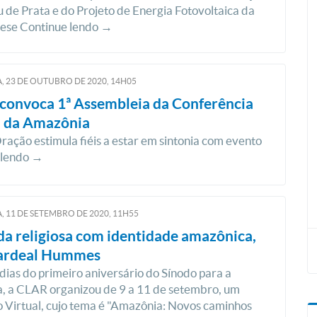
u de Prata e do Projeto de Energia Fotovoltaica da
cese Continue lendo →
, 23
DE
OUTUBRO
DE
2020, 14H05
convoca 1ª Assembleia da Conferência
l da Amazônia
ração estimula fiéis a estar em sintonia com evento
 lendo →
, 11
DE
SETEMBRO
DE
2020, 11H55
a religiosa com identidade amazônica,
ardeal Hummes
dias do primeiro aniversário do Sínodo para a
, a CLAR organizou de 9 a 11 de setembro, um
 Virtual, cujo tema é "Amazônia: Novos caminhos