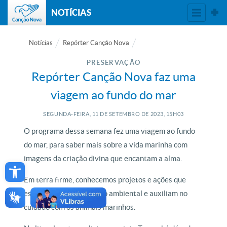
NOTÍCIAS
Notícias
Repórter Canção Nova
PRESERVAÇÃO
Repórter Canção Nova faz uma
viagem ao fundo do mar
SEGUNDA-FEIRA, 11
DE
SETEMBRO
DE
2023, 15H03
O programa dessa semana fez uma viagem ao fundo
do mar, para saber mais sobre a vida marinha com
Open toolbar
imagens da criação divina que encantam a alma.
Em terra firme, conhecemos projetos e ações que
estimulam a preservação ambiental e auxiliam no
cuidado com os animais marinhos.