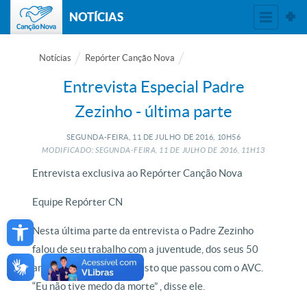
NOTÍCIAS
Notícias
Repórter Canção Nova
Entrevista Especial Padre
Zezinho - última parte
SEGUNDA-FEIRA, 11
DE
JULHO
DE
2016, 10H56
MODIFICADO: SEGUNDA-FEIRA, 11
DE
JULHO
DE
2016, 11H13
Entrevista exclusiva ao Repórter Canção Nova
Equipe Repórter CN
Open toolbar
Nesta última parte da entrevista o Padre Zezinho
falou de seu trabalho com a juventude, dos seus 50
anos de sacerdócio e o susto que passou com o AVC.
“Eu não tive medo da morte” , disse ele.