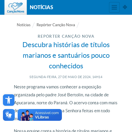
NOTÍCIAS
Notícias
Repórter Canção Nova
REPÓRTER CANÇÃO NOVA
Descubra histórias de títulos
marianos e santuários pouco
conhecidos
SEGUNDA-FEIRA, 27
DE
MAIO
DE
2024, 14H14
Neste programa vamos conhecer a exposição
Open toolbar
organizada pelo padre José Bertolin, na cidade de
Apucarana, norte do Paraná. O acervo conta com mais
de 4 mil imagens de Nossa Senhora feitas em todo
mundo.
Nossa equipe conta a história de títulos marianos e