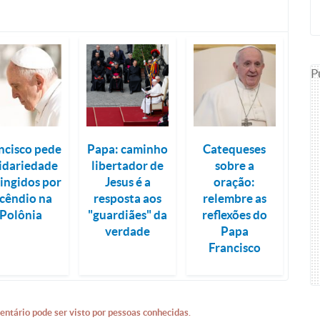
P
ncisco pede
Papa: caminho
Catequeses
lidariedade
libertador de
sobre a
tingidos por
Jesus é a
oração:
ncêndio na
resposta aos
relembre as
Polônia
"guardiães" da
reflexões do
verdade
Papa
Francisco
entário pode ser visto por pessoas conhecidas.