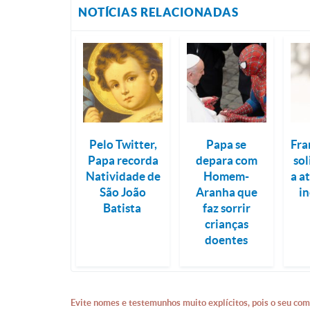
NOTÍCIAS RELACIONADAS
Pelo Twitter,
Papa se
Fra
Papa recorda
depara com
so
Natividade de
Homem-
a a
São João
Aranha que
i
Batista
faz sorrir
crianças
doentes
Evite nomes e testemunhos muito explícitos, pois o seu com