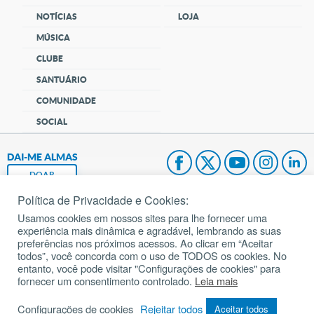
NOTÍCIAS
LOJA
MÚSICA
CLUBE
SANTUÁRIO
COMUNIDADE
SOCIAL
DAI-ME ALMAS
DOAR
Política de Privacidade e Cookies:
Fundação João Paulo II
Usamos cookies em nossos sites para lhe fornecer uma
experiência mais dinâmica e agradável, lembrando as suas
Pedido de Oração
preferências nos próximos acessos. Ao clicar em “Aceitar
todos”, você concorda com o uso de TODOS os cookies. No
Mapa do site
entanto, você pode visitar "Configurações de cookies" para
fornecer um consentimento controlado.
Leia mais
Internacional
Configurações de cookies
Rejeitar todos
Aceitar todos