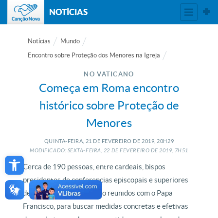
NOTÍCIAS
Notícias
Mundo
Encontro sobre Proteção dos Menores na Igreja
NO VATICANO
Começa em Roma encontro
histórico sobre Proteção de
Menores
QUINTA-FEIRA, 21
DE
FEVEREIRO
DE
2019, 20H29
Open toolbar
MODIFICADO: SEXTA-FEIRA, 22
DE
FEVEREIRO
DE
2019, 7H51
Cerca de 190 pessoas, entre cardeais, bispos
presidentes de conferencias episcopais e superiores
de ordens religiosas estão reunidos com o Papa
Francisco, para buscar medidas concretas e efetivas