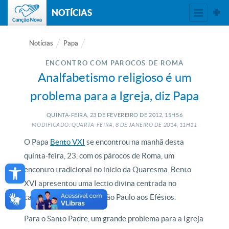
NOTÍCIAS
Notícias
Papa
ENCONTRO COM PÁROCOS DE ROMA
Analfabetismo religioso é um
problema para a Igreja, diz Papa
QUINTA-FEIRA, 23
DE
FEVEREIRO
DE
2012, 15H56
MODIFICADO: QUARTA-FEIRA, 8
DE
JANEIRO
DE
2014, 11H11
O Papa
Bento VXI
se encontrou na manhã desta
quinta-feira, 23, com os párocos de Roma, um
Open toolbar
encontro tradicional no inicio da Quaresma. Bento
XVI apresentou uma lectio divina centrada no
capitulo IV da Carta de São Paulo aos Efésios.
Para o Santo Padre, um grande problema para a Igreja