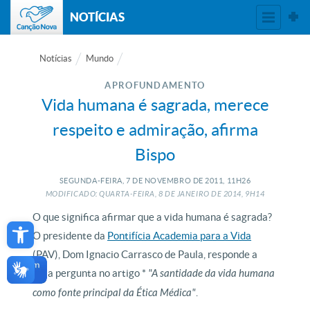
NOTÍCIAS
Notícias
Mundo
APROFUNDAMENTO
Vida humana é sagrada, merece
respeito e admiração, afirma
Bispo
SEGUNDA-FEIRA, 7
DE
NOVEMBRO
DE
2011, 11H26
MODIFICADO: QUARTA-FEIRA, 8
DE
JANEIRO
DE
2014, 9H14
Open toolbar
O que significa afirmar que a vida humana é sagrada?
O presidente da
Pontifícia Academia para a Vida
(PAV), Dom Ignacio Carrasco de Paula, responde a
essa pergunta no artigo *
"A santidade da vida humana
como fonte principal da Ética Médica"
.