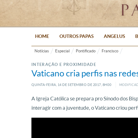
HOME
OUTROS PAPAS
ANGELUS
B
Notícias
Especial
Pontificado
Francisco
INTERAÇÃO E PROXIMIDADE
Vaticano cria perfis nas rede
QUINTA-FEIRA, 14
DE
SETEMBRO
DE
2017, 8H00
MODIFICAD
A Igreja Católica se prepara pro Sínodo dos Bisp
interagir com a juventude, o Vaticano criou perfi