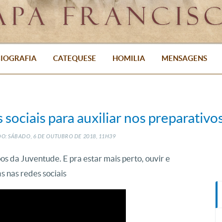
IOGRAFIA
CATEQUESE
HOMILIA
MENSAGENS
s sociais para auxiliar nos preparativ
O: SÁBADO, 6
DE
OUTUBRO
DE
2018, 11H39
os da Juventude. E pra estar mais perto, ouvir e
s nas redes sociais