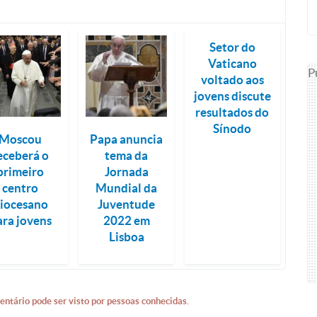
Setor do
Vaticano
P
voltado aos
jovens discute
resultados do
Sínodo
Moscou
Papa anuncia
eceberá o
tema da
primeiro
Jornada
centro
Mundial da
iocesano
Juventude
ara jovens
2022 em
Lisboa
entário pode ser visto por pessoas conhecidas.