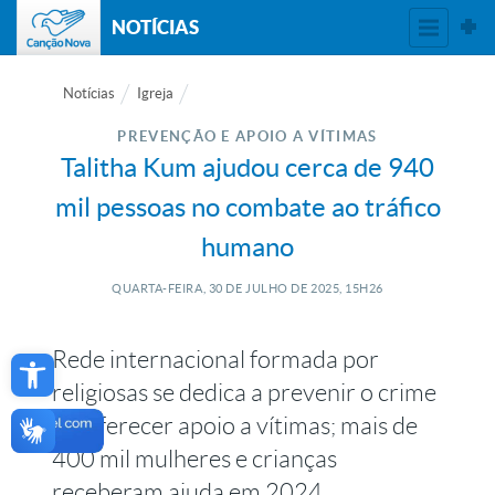
NOTÍCIAS
Notícias
Igreja
PREVENÇÃO E APOIO A VÍTIMAS
Talitha Kum ajudou cerca de 940
mil pessoas no combate ao tráfico
humano
QUARTA-FEIRA, 30
DE
JULHO
DE
2025, 15H26
Open toolbar
Rede internacional formada por
religiosas se dedica a prevenir o crime
e a oferecer apoio a vítimas; mais de
400 mil mulheres e crianças
receberam ajuda em 2024