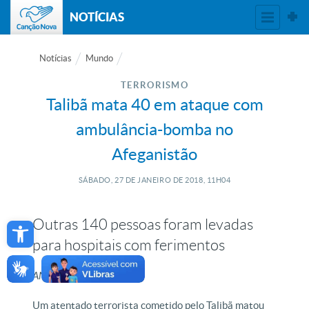
NOTÍCIAS
Notícias
Mundo
TERRORISMO
Talibã mata 40 em ataque com
ambulância-bomba no
Afeganistão
SÁBADO, 27
DE
JANEIRO
DE
2018, 11H04
Open toolbar
Outras 140 pessoas foram levadas
para hospitais com ferimentos
ANSA
Um atentado terrorista cometido pelo Talibã matou