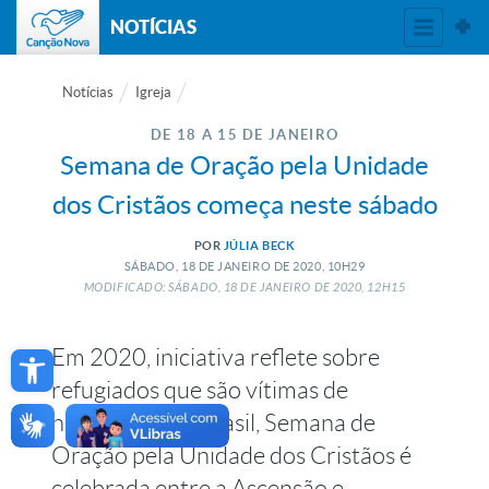
NOTÍCIAS
Notícias
Igreja
DE 18 A 15 DE JANEIRO
Semana de Oração pela Unidade
dos Cristãos começa neste sábado
POR
JÚLIA BECK
SÁBADO, 18
DE
JANEIRO
DE
2020, 10H29
MODIFICADO: SÁBADO, 18
DE
JANEIRO
DE
2020, 12H15
Open toolbar
Em 2020, iniciativa reflete sobre
refugiados que são vítimas de
naufrágios; no Brasil, Semana de
Oração pela Unidade dos Cristãos é
celebrada entre a Ascensão e