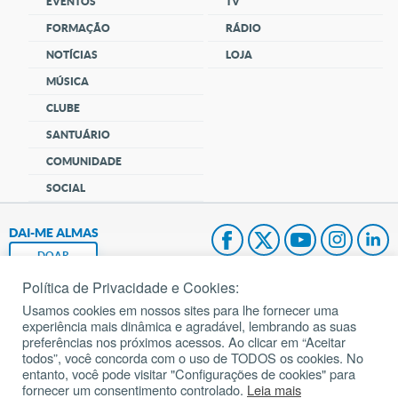
EVENTOS
TV
FORMAÇÃO
RÁDIO
NOTÍCIAS
LOJA
MÚSICA
CLUBE
SANTUÁRIO
COMUNIDADE
SOCIAL
DAI-ME ALMAS
DOAR
Política de Privacidade e Cookies:
Fundação João Paulo II
Usamos cookies em nossos sites para lhe fornecer uma
experiência mais dinâmica e agradável, lembrando as suas
Pedido de Oração
preferências nos próximos acessos. Ao clicar em “Aceitar
todos”, você concorda com o uso de TODOS os cookies. No
Mapa do site
entanto, você pode visitar "Configurações de cookies" para
fornecer um consentimento controlado.
Leia mais