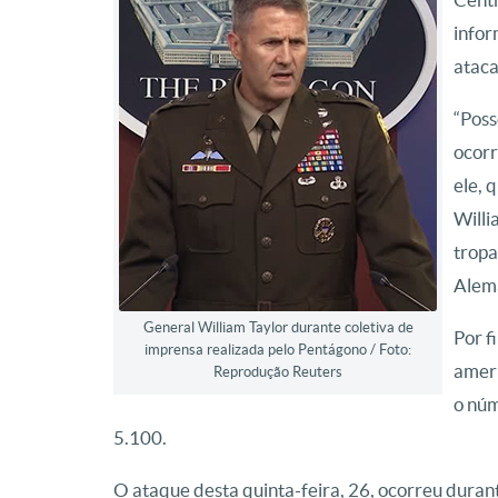
infor
ataca
“Poss
ocorr
ele, 
Willi
tropa
Alem
General William Taylor durante coletiva de
Por f
imprensa realizada pelo Pentágono / Foto:
ameri
Reprodução Reuters
o núm
5.100.
O ataque desta quinta-feira, 26, ocorreu dura