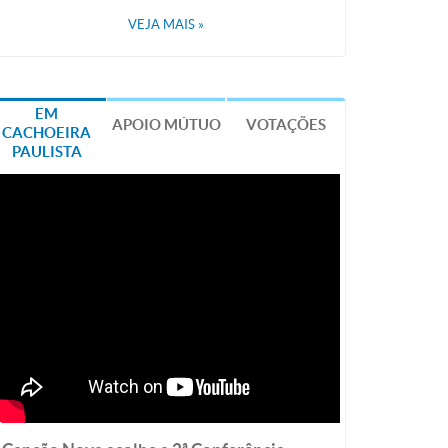
VEJA MAIS
»
EM
APOIO MÚTUO
VOTAÇÕES
CACHOEIRA
PAULISTA