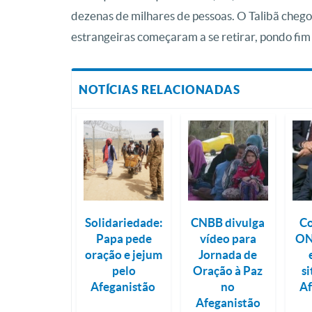
dezenas de milhares de pessoas. O Talibã cheg
estrangeiras começaram a se retirar, pondo fim
NOTÍCIAS RELACIONADAS
Solidariedade:
CNBB divulga
Co
Papa pede
vídeo para
ON
oração e jejum
Jornada de
pelo
Oração à Paz
s
Afeganistão
no
Af
Afeganistão