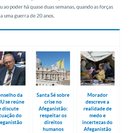
ou ao poder há quase duas semanas, quando as forças
 a uma guerra de 20 anos.
nselho da
Santa Sé sobre
Morador
U se reúne
crise no
descreve a
e discute
Afeganistão:
realidade de
ituação do
respeitar os
medo e
eganistão
direitos
incertezas do
humanos
Afeganistão