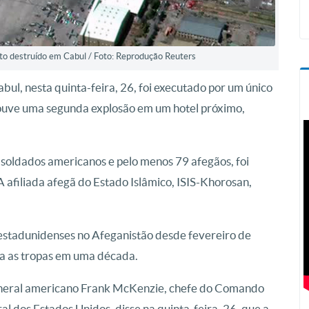
to destruído em Cabul / Foto: Reprodução Reuters
abul, nesta quinta-feira, 26, foi executado por um único
uve uma segunda explosão em um hotel próximo,
soldados americanos e pelo menos 79 afegãos, foi
A afiliada afegã do Estado Islâmico, ISIS-Khorosan,
 estadunidenses no Afeganistão desde fevereiro de
ra as tropas em uma década.
neral americano Frank McKenzie, chefe do Comando
al dos Estados Unidos, disse na quinta-feira, 26, que a