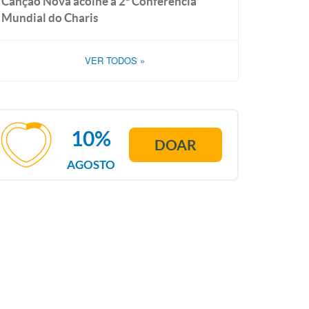
Canção Nova acolhe a 2ª Conferência
Mundial do Charis
VER TODOS
»
10%
DOAR
AGOSTO