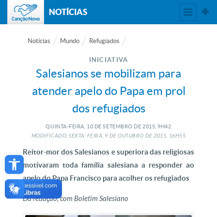
NOTÍCIAS
Notícias
Mundo
Refugiados
INICIATIVA
Salesianos se mobilizam para
atender apelo do Papa em prol
dos refugiados
QUINTA-FEIRA, 10
DE
SETEMBRO
DE
2015, 9H42
MODIFICADO: SEXTA-FEIRA, 9
DE
OUTUBRO
DE
2015, 16H55
Open toolbar
Reitor-mor dos Salesianos e superiora das religiosas
motivaram toda família salesiana a responder ao
apelo do Papa Francisco para acolher os refugiados
Da redação, com Boletim Salesiano