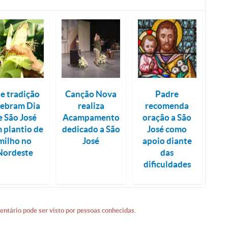
 e tradição
Canção Nova
Padre
lebram Dia
realiza
recomenda
e São José
Acampamento
oração a São
 plantio de
dedicado a São
José como
milho no
José
apoio diante
Nordeste
das
dificuldades
entário pode ser visto por pessoas conhecidas.