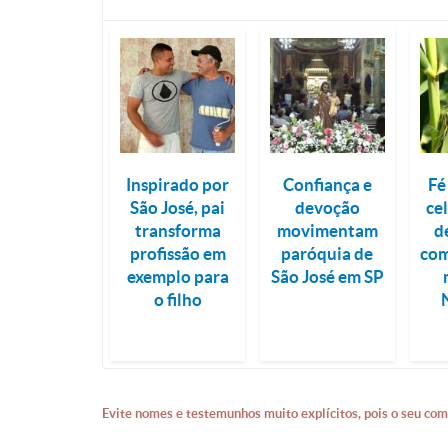
Inspirado por
Confiança e
Fé
São José, pai
devoção
ce
transforma
movimentam
d
profissão em
paróquia de
com
exemplo para
São José em SP
o filho
Evite nomes e testemunhos muito explícitos, pois o seu com