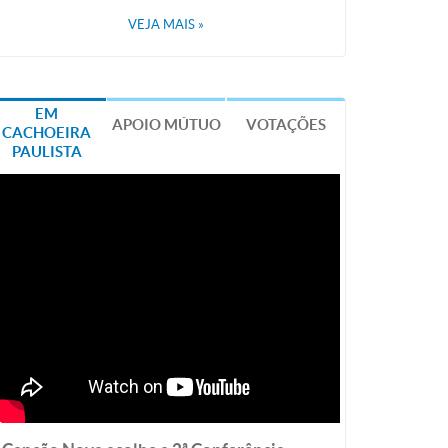
VEJA MAIS
»
EM
APOIO MÚTUO
VOTAÇÕES
CACHOEIRA
PAULISTA