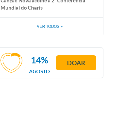
Canção Nova acolhe a 2ª Conferência
Mundial do Charis
VER TODOS
»
14%
DOAR
AGOSTO