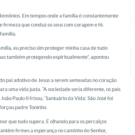
demônios. Em tempos onde a família é constantemente
de firmeza que conduz os seus com coragem e fé.
família.
ília, eu preciso sim proteger minha casa de tudo
 mas também protegendo espiritualmente”, apontou
s do pai adotivo de Jesus a serem semeadas no coração
 uma vida justa. “A sociedade seria diferente, os pais
João Paulo II frisou, ‘Santuário da Vida’. São José foi
eforçou padre Toninho.
amor que tudo supera. É olhando para os percalços
 mantém firmes a esperança no caminho do Senhor,